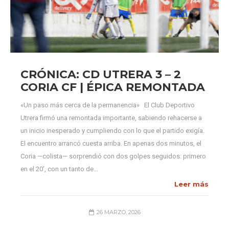
CRÓNICA: CD UTRERA 3 – 2
CORIA CF | ÉPICA REMONTADA
«Un paso más cerca de la permanencia» El Club Deportivo
Utrera firmó una remontada importante, sabiendo rehacerse a
un inicio inesperado y cumpliendo con lo que el partido exigía.
El encuentro arrancó cuesta arriba. En apenas dos minutos, el
Coria —colista— sorprendió con dos golpes seguidos: primero
en el 20’, con un tanto de…
Leer más
26 MARZO, 2026