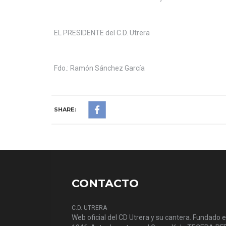
EL PRESIDENTE del C.D. Utrera
Fdo.: Ramón Sánchez García
SHARE:
CONTACTO
C.D. UTRERA
Web oficial del CD Utrera y su cantera. Fundado 