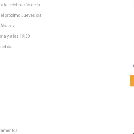
a la celebración de la
 el próximo Jueves día
e Álvarez
ria y a las 19:30
del día:
rtamentos.