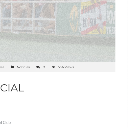
era
Noticias
0
536 Views
CIAL
el Club