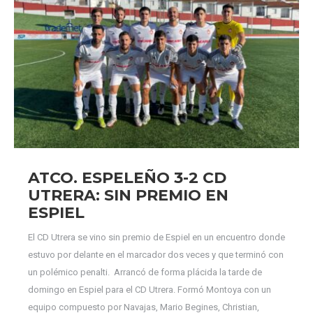
ATCO. ESPELEÑO 3-2 CD
UTRERA: SIN PREMIO EN
ESPIEL
El CD Utrera se vino sin premio de Espiel en un encuentro donde
estuvo por delante en el marcador dos veces y que terminó con
un polémico penalti. Arrancó de forma plácida la tarde de
domingo en Espiel para el CD Utrera. Formó Montoya con un
equipo compuesto por Navajas, Mario Begines, Christian,