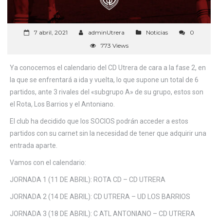
7 abril, 2021
adminUtrera
Noticias
0
773 Views
Ya conocemos el calendario del CD Utrera de cara a la fase 2, en
la que se enfrentará a ida y vuelta, lo que supone un total de 6
partidos, ante 3 rivales del «subgrupo A» de su grupo, estos son
el Rota, Los Barrios y el Antoniano.
El club ha decidido que los SOCIOS podrán acceder a estos
partidos con su carnet sin la necesidad de tener que adquirir una
entrada aparte.
Vamos con el calendario:
JORNADA 1 (11 DE ABRIL): ROTA CD – CD UTRERA
JORNADA 2 (14 DE ABRIL): CD UTRERA – UD LOS BARRIOS
JORNADA 3 (18 DE ABRIL): C ATL ANTONIANO – CD UTRERA