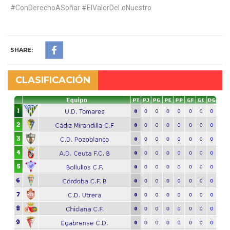
#ConDerechoASoñar #ElValorDeLoNuestro
SHARE:
CLASIFICACIÓN