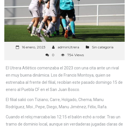
16 enero, 2023
adminUtrera
Sin categoría
0
754 Views
El Utrera Atlético comenzaba el 2023 con una cita ante un rival
en muy buena dinámica. Los de Francis Montoya, quien se
estrenaba al frente del filial, recibían este pasado domingo 15 de
enero al Puebla CF en el San Juan Bosco.
El filial salió con Tiziano; Carre, Holgado, Chema; Manu
Rodríguez, Moi , Pepe, Diego, Manu Jiménez; Félix, Rafa.
Cuando el reloj marcaba las 12:15 el balón echó a rodar. Tras un
tramo de dominio local, aunque sin verdaderas jugadas claras de