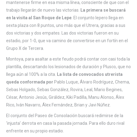
mantenerse firme en esa misma línea, consciente de que con el
trabajo llegarán de nuevo las victorias.
La primera se buscará
en la visita al San Roque de Lepe
. El conjunto lepero llega en
sexta plaza con 8 puntos, uno más que el Utrera, gracias a sus
dos victorias y dos empates. Las dos victorias fueron en su
estadio, por 1-0, que va camino de convertirse en un fortín en el
Grupo X de Tercera.
Montoya, para asaltar a este feudo podrá contar con casi toda la
plantilla, descartando los lesionados de duración y Plusco, que no
llega aún al 100% a la cita.
La lista de convocados utrerista
queda conformada por
Pablo Luque, Álvaro Rodríguez, Chema,
Sebas Holgado, Sebas González, Rovira, Leal, Mario Begines,
César, Antonio Jesús, Giráldez, Kiki Padilla, Manu Alonso, Álex
Rico, Iván Navarro, Álex Fernández, Brian y Javi Núñez.
El conjunto del Paseo de Consolación buscará redimirse de la
‘injusta’ derrota en casa la pasada jornada. Para ello duro rival
enfrente en su propio estadio.