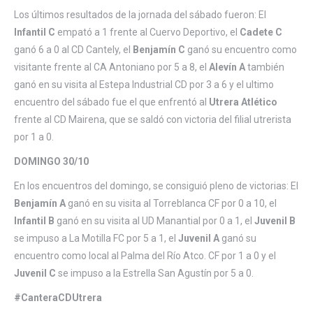
Los últimos resultados de la jornada del sábado fueron: El
Infantil C
empató a 1 frente al Cuervo Deportivo, el
Cadete C
ganó 6 a 0 al CD Cantely, el
Benjamín C
ganó su encuentro como
visitante frente al CA Antoniano por 5 a 8, el
Alevín A
también
ganó en su visita al Estepa Industrial CD por 3 a 6 y el ultimo
encuentro del sábado fue el que enfrentó al
Utrera Atlético
frente al CD Mairena, que se saldó con victoria del filial utrerista
por 1 a 0.
DOMINGO 30/10
En los encuentros del domingo, se consiguió pleno de victorias: El
Benjamín A
ganó en su visita al Torreblanca CF por 0 a 10, el
Infantil B
ganó en su visita al UD Manantial por 0 a 1, el
Juvenil B
se impuso a La Motilla FC por 5 a 1, el
Juvenil A
ganó su
encuentro como local al Palma del Río Atco. CF por 1 a 0 y el
Juvenil C
se impuso a la Estrella San Agustín por 5 a 0.
#CanteraCDUtrera