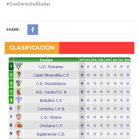
#ConDerechoASoñar
SHARE:
CLASIFICACIÓN