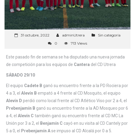
31 octubre, 2022
adminUtrera
Sin categoría
0
713 Views
Este pasado fin de semana se ha disputado una nueva jornada
de competición para los equipos de
Cantera
del CD Utrera
SÁBADO 29/10
El equipo
Cadete B
ganó su encuentro frente a la PD Rociera por
4 a 3, el
Alevín B
empató a 4 frente al CD Mosquito, el equipo
Alevín D
perdió como local frente al CD Atlético Viso por 2 a 4, el
Prebenjamín B
ganó su encuentro frente a la AD Mosqueo por 6
a 4, el
Alevín C
también ganó su encuentro frente al CD MC La
Unión por 3 a 2, el
Benjamín C
cayó en su visita al CD Cantely por
5 a 0, el
Prebenjamín A
se impuso al CD Alcalá por 0 a 5.