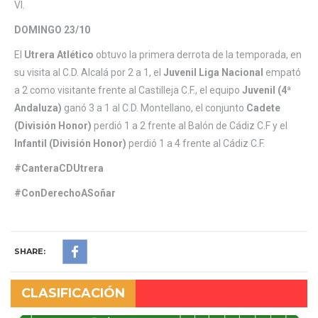
VI.
DOMINGO 23/10
El
Utrera Atlético
obtuvo la primera derrota de la temporada, en
su visita al C.D. Alcalá por 2 a 1, el
Juvenil Liga Nacional
empató
a 2 como visitante frente al Castilleja C.F., el equipo
Juvenil (4ª
Andaluza)
ganó 3 a 1 al C.D. Montellano, el conjunto
Cadete
(División Honor)
perdió 1 a 2 frente al Balón de Cádiz C.F y el
Infantil (División Honor)
perdió 1 a 4 frente al Cádiz C.F.
#CanteraCDUtrera
#ConDerechoASoñar
SHARE:
CLASIFICACIÓN