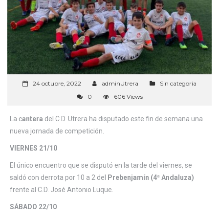
24 octubre, 2022
adminUtrera
Sin categoría
0
606 Views
La c
antera
del C.D. Utrera ha disputado este fin de semana una
nueva jornada de competición.
VIERNES 21/10
El único encuentro que se disputó en la tarde del viernes, se
saldó con derrota por 10 a 2 del
Prebenjamín (4ª Andaluza)
frente al C.D. José Antonio Luque.
SÁBADO 22/10