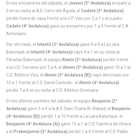
En los encuentros del sábado, el
Juvenil (3ª Andaluza)
empató a
0 en su visita al A.D. Cerro del Águila, el
Cadete (3ª Andaluza)
perdió fuera de casa frente a la U.P. Viso por 2 a 1 y el cuadro
Cadete (4ª Andaluza)
ganó su encuentro por 1 a 0 frente al C.A.
Antoniano.
Por otro lado, el
Infantil (3ª Andaluza)
ganó 4 a 0 a La Liara
Balompié, el
Infantil (4ª Andaluza)
cayó 4 a 1 en su visita al
Paradas Balompié, el equipo
Alevín (2ª Andaluza)
perdió frente
a la U.D. Tomares por 3 a 4, el
Alevín (3ª Andaluza)
ganó 10 a 1 al
C.D. Atlético Viso, el
Alevín (3ª Andaluza (B))
cayó derrotado por
10 a 1 frente al C.D. David Castedo, el
Alevín (4ª Andaluza)
perdió 7 a 4 en su visita al C.D. Atlético Oromana.
En los últimos partidos del sábado, el equipo
Benjamín (2ª
Andaluza)
ganó 5 a 4 a la A.D. Dani Triana Ar-Rabad, el
Benjamín
(4ª Andaluza
(B))
perdió 1 a 10 frente a La Liara Balompié, el
Benjamín (4ª Andaluza
(A))
ganó 15 a 1 al C.D. Cantera de Utrera
y el
Prebenjamín (3ª Andaluza)
perdió 1 a 4 frente al C.D. Pablo