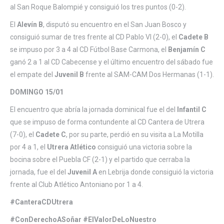
al San Roque Balompié y consiguió los tres puntos (0-2).
El
Alevín B
, disputó su encuentro en el San Juan Bosco y
consiguió sumar de tres frente al CD Pablo VI (2-0), el
Cadete B
se impuso por 3 a 4 al CD Fútbol Base Carmona, el
Benjamín C
ganó 2 a 1 al CD Cabecense y el último encuentro del sábado fue
el empate del
Juvenil B
frente al SAM-CAM Dos Hermanas (1-1).
DOMINGO 15/01
El encuentro que abría la jornada dominical fue el del
Infantil C
que se impuso de forma contundente al CD Cantera de Utrera
(7-0), el
Cadete C
, por su parte, perdió en su visita a La Motilla
por 4 a 1, el
Utrera Atlético
consiguió una victoria sobre la
bocina sobre el Puebla CF (2-1) y el partido que cerraba la
jornada, fue el del
Juvenil A
en Lebrija donde consiguió la victoria
frente al Club Atlético Antoniano por 1 a 4.
#CanteraCDUtrera
#ConDerechoASoñar #ElValorDeLoNuestro