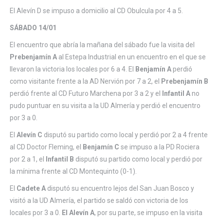
El Alevín D se impuso a domicilio al CD Obulcula por 4 a 5.
SÁBADO 14/01
El encuentro que abría la mañana del sábado fue la visita del
Prebenjamín A
al Estepa Industrial en un encuentro en el que se
llevaron la victoria los locales por 6 a 4. El
Benjamín A
perdió
como visitante frente a la AD Nervión por 7 a 2, el
Prebenjamín B
perdió frente al CD Futuro Marchena por 3 a 2 y el
Infantil A
no
pudo puntuar en su visita a la UD Almería y perdió el encuentro
por 3 a 0.
El
Alevín C
disputó su partido como local y perdió por 2 a 4 frente
al CD Doctor Fleming, el
Benjamín C
se impuso a la PD Rociera
por 2 a 1, el
Infantil B
disputó su partido como local y perdió por
la mínima frente al CD Montequinto (0-1).
El
Cadete A
disputó su encuentro lejos del San Juan Bosco y
visitó a la UD Almería, el partido se saldó con victoria de los
locales por 3 a 0.
El Alevín A
, por su parte, se impuso en la visita