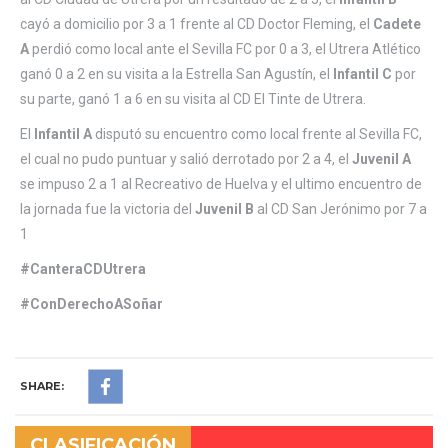
cayó a domicilio por 3 a 1 frente al CD Doctor Fleming, el
Cadete
A
perdió como local ante el Sevilla FC por 0 a 3, el Utrera Atlético
ganó 0 a 2 en su visita a la Estrella San Agustín, el
Infantil C
por
su parte, ganó 1 a 6 en su visita al CD El Tinte de Utrera.
El
Infantil A
disputó su encuentro como local frente al Sevilla FC,
el cual no pudo puntuar y salió derrotado por 2 a 4, el
Juvenil A
se impuso 2 a 1 al Recreativo de Huelva y el ultimo encuentro de
la jornada fue la victoria del
Juvenil B
al CD San Jerónimo por 7 a
1
#CanteraCDUtrera
#ConDerechoASoñar
SHARE:
CLASIFICACIÓN