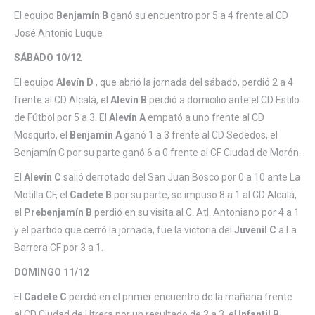
El equipo
Benjamín B
ganó su encuentro por 5 a 4 frente al CD
José Antonio Luque
SÁBADO 10/12
El equipo
Alevín D
, que abrió la jornada del sábado, perdió 2 a 4
frente al CD Alcalá, el
Alevín B
perdió a domicilio ante el CD Estilo
de Fútbol por 5 a 3. El
Alevín A
empató a uno frente al CD
Mosquito, el
Benjamín A
ganó 1 a 3 frente al CD Sededos, el
Benjamín C por su parte ganó 6 a 0 frente al CF Ciudad de Morón.
El
Alevín C
salió derrotado del San Juan Bosco por 0 a 10 ante La
Motilla CF, el
Cadete B
por su parte, se impuso 8 a 1 al CD Alcalá,
el
Prebenjamín B
perdió en su visita al C. Atl. Antoniano por 4 a 1
y el partido que cerró la jornada, fue la victoria del
Juvenil C
a La
Barrera CF por 3 a 1.
DOMINGO 11/12
El
Cadete C
perdió en el primer encuentro de la mañana frente
al CD Ciudad de Utrera por un resultado de 2 a 3, el
Infantil B