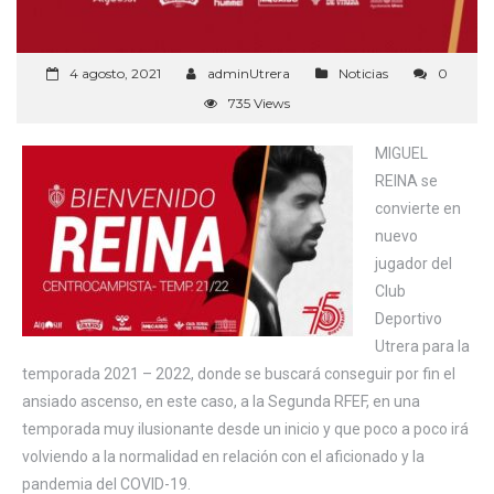
4 agosto, 2021
adminUtrera
Noticias
0
735 Views
MIGUEL
REINA se
convierte en
nuevo
jugador del
Club
Deportivo
Utrera para la
temporada 2021 – 2022, donde se buscará conseguir por fin el
ansiado ascenso, en este caso, a la Segunda RFEF, en una
temporada muy ilusionante desde un inicio y que poco a poco irá
volviendo a la normalidad en relación con el aficionado y la
pandemia del COVID-19.