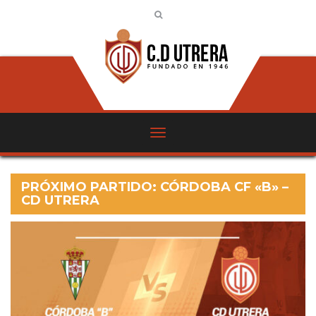
PRÓXIMO PARTIDO: CÓRDOBA CF «B» –
CD UTRERA