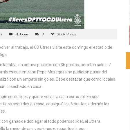
ra
Noticias
0
2057 Views
lver al trabajo, el CD Utrera visita este domingo el estadio de
liga.
 la tabla, en octava posición con 36 puntos, pero tan solo a 7
os hombres que entrena Pepe Masegosa no pudieron pasar del
finalizó con un empate sin goles. Cabe destacar que como locales
s han cosechado en casa.
pín como líder, y quiere volver a casa como tal. En sus
rtidos seguidos en casa, consiguió los 6 puntos, además los
ses.
 con ganas de doblegar al todo poderoso líder, el Utrera
llo la mejor de sus versiones en cuanto a juego.