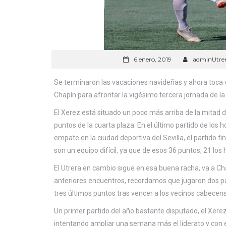
6 enero, 2019
adminUtre
Se terminaron las vacaciones navideñas y ahora toca vo
Chapín para afrontar la vigésimo tercera jornada de la 
El Xerez está situado un poco más arriba de la mitad de
puntos de la cuarta plaza. En el último partido de l
empate en la ciudad deportiva del Sevilla, el partido 
son un equipo difícil, ya que de esos 36 puntos, 21 lo
El Utrera en cambio sigue en esa buena racha, va a Cha
anteriores encuentros, recordamos que jugaron dos pa
tres últimos puntos tras vencer a los vecinos cabecen
Un primer partido del año bastante disputado, el Xerez
intentando ampliar una semana más el liderato y con e