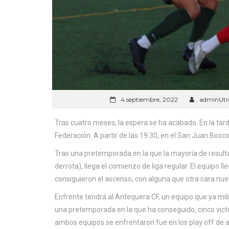
4 septiembre, 2022
adminUtr
Tras cuatro meses, la espera se ha acabado. En la ta
Federación. A partir de las 19:30, en el San Juan Bosco
Tras una pretemporada en la que la mayoría de resulta
derrota), llega el comienzo de liga regular. El equipo 
consiguieron el ascenso, con alguna que otra cara nueva
Enfrente tendrá al Antequera CF, un equipo que ya mi
una pretemporada en la que ha conseguido, cinco victo
ambos equipos se enfrentaron fue en los play off de