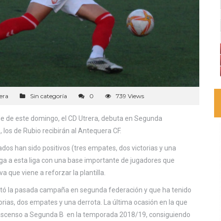
era
Sin categoría
0
739 Views
rde de este domingo, el CD Utrera, debuta en Segunda
, los de Rubio recibirán al Antequera CF.
dos han sido positivos (tres empates, dos victorias y una
llega a esta liga con una base importante de jugadores que
 que viene a reforzar la plantilla.
litó la pasada campaña en segunda federación y que ha tenido
rias, dos empates y una derrota. La última ocasión en la que
 ascenso a Segunda B en la temporada 2018/19, consiguiendo