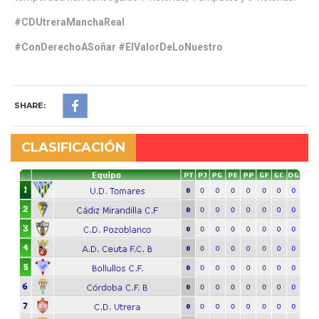
#CDUtreraManchaReal
#ConDerechoASoñar #ElValorDeLoNuestro
SHARE:
CLASIFICACIÓN