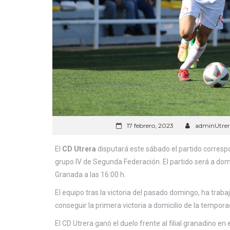
17 febrero, 2023
adminUtrer
El
CD Utrera
disputará este sábado el partido corresp
grupo IV de Segunda Federación. El partido será a domi
Granada a las 16:00 h.
El equipo tras la victoria del pasado domingo, ha trab
conseguir la primera victoria a domicilio de la temporada
El CD Utrera ganó el duelo frente al filial granadino en 