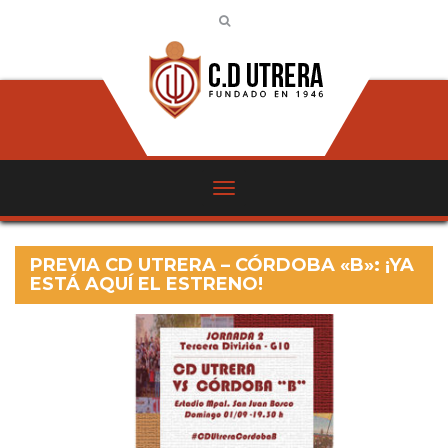
PREVIA CD UTRERA – CÓRDOBA «B»: ¡YA
ESTÁ AQUÍ EL ESTRENO!