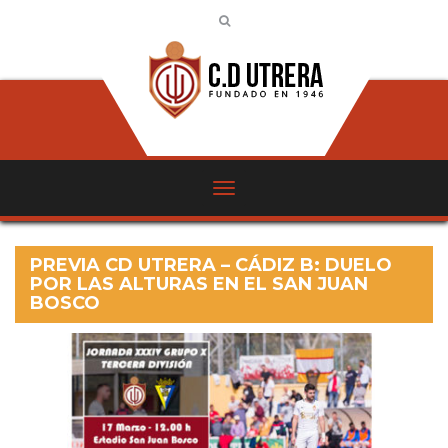
PREVIA CD UTRERA – CÁDIZ B: DUELO
POR LAS ALTURAS EN EL SAN JUAN
BOSCO