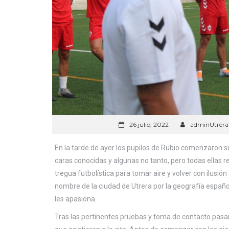
26 julio, 2022
adminUtrera
En la tarde de ayer los pupilos de Rubio comenzaron 
caras conocidas y algunas no tanto, pero todas ellas r
tregua futbolística para tomar aire y volver con ilusio
nombre de la ciudad de Utrera por la geografía españo
les apasiona.
Tras las pertinentes pruebas y toma de contacto pasaro