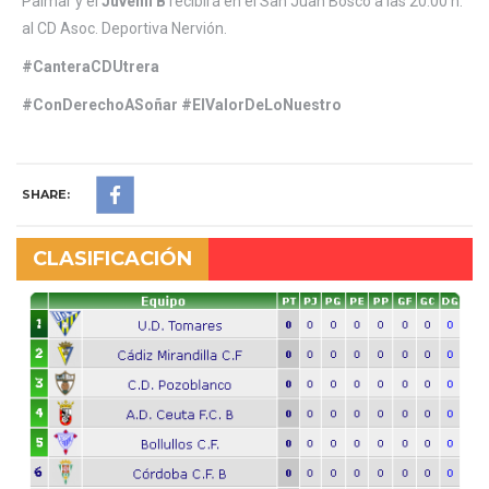
Palmar y el
Juvenil B
recibirá en el San Juan Bosco a las 20:00 h.
al CD Asoc. Deportiva Nervión.
#CanteraCDUtrera
#ConDerechoASoñar #ElValorDeLoNuestro
SHARE:
CLASIFICACIÓN