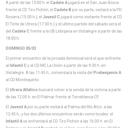
A partir de las 13:00 h. el
Cadete A
jugará en el San Juan Bosco
frente al CD Tiro Pichón, el
Cadete B
por su parte, visitará a la PD
Rociera (15:00 h.), el
Juvenil C
jugará como visitante frente al CD
El Tinte de Utrera (17:30 h.) y el ultimo partido del sábado será el
del
Cadete C
frente a la UB Lebrijana en Vistalegre a partir de las
18:00 h.
DOMINGO 05/03
El primer encuentro de la jornada dominical será el que enfrente
al
Infantil C
y al CD MC La Unión a partir de las 9:30 h. en
Vistalegre. A las 11:45 h., comenzará la visita del
Prebenjamín A
al CD Montequinto
El
Utrera Atlético
buscará volver a la senda de la victoria a partir
de las 12:00 h. en El Palmar frente al Torreblanca CF.
El
Juvenil A
por su parte visitará al Palma del Río Atco. a las
12:45 h., y los dos últimos encuentros serán como locales: el
Infantil A
se enfrentará al CD Tiro Pichón a las 16:00 h. en El