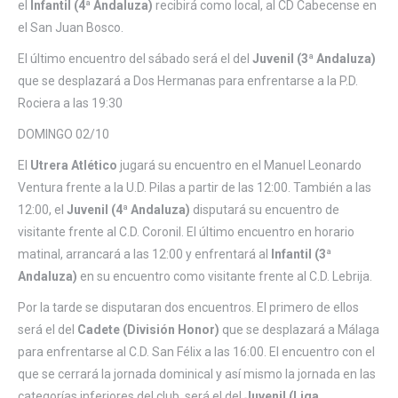
el
Infantil (4ª Andaluza)
recibirá como local, al CD Cabecense en
el San Juan Bosco.
El último encuentro del sábado será el del
Juvenil (3ª Andaluza)
que se desplazará a Dos Hermanas para enfrentarse a la P.D.
Rociera a las 19:30
DOMINGO 02/10
El
Utrera Atlético
jugará su encuentro en el Manuel Leonardo
Ventura frente a la U.D. Pilas a partir de las 12:00. También a las
12:00, el
Juvenil (4ª Andaluza)
disputará su encuentro de
visitante frente al C.D. Coronil. El último encuentro en horario
matinal, arrancará a las 12:00 y enfrentará al
Infantil (3ª
Andaluza)
en su encuentro como visitante frente al C.D. Lebrija.
Por la tarde se disputaran dos encuentros. El primero de ellos
será el del
Cadete (División Honor)
que se desplazará a Málaga
para enfrentarse al C.D. San Félix a las 16:00. El encuentro con el
que se cerrará la jornada dominical y así mismo la jornada en las
categorías inferiores del club, será el del
Juvenil (Liga