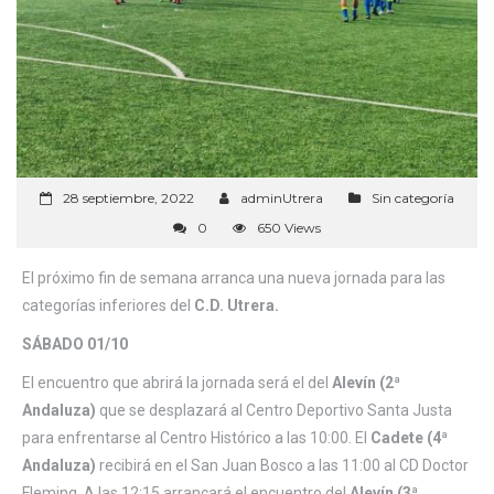
28 septiembre, 2022
adminUtrera
Sin categoría
0
650 Views
El próximo fin de semana arranca una nueva jornada para las
categorías inferiores del
C.D. Utrera.
SÁBADO 01/10
El encuentro que abrirá la jornada será el del
Alevín (2ª
Andaluza)
que se desplazará al Centro Deportivo Santa Justa
para enfrentarse al Centro Histórico a las 10:00. El
Cadete (4ª
Andaluza)
recibirá en el San Juan Bosco a las 11:00 al CD Doctor
Fleming. A las 12:15 arrancará el encuentro del
Alevín (3ª