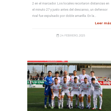
2 en el marcador. Los locales recortaron distancias en
el minuto 27 y justo antes del descanso, un defensor
rival fue expulsado por doble amarilla. En la…
Leer má
24 FEBRERO, 2025