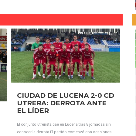
CIUDAD DE LUCENA 2-0 CD
UTRERA: DERROTA ANTE
EL LÍDER
El conjunto utrerista cae en Lucena tras 8 jornadas sin
conocer la derrota El partido comenzó con ocasiones