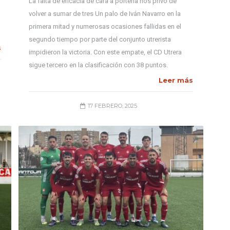
La falta de eficacia de cara a portería nos privó de
volver a sumar de tres Un palo de Iván Navarro en la
primera mitad y numerosas ocasiones fallidas en el
segundo tiempo por parte del conjunto utrerista
s
impidieron la victoria. Con este empate, el CD Utrera
sigue tercero en la clasificación con 38 puntos.
Leer más
17 FEBRERO, 2025