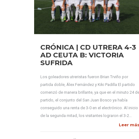
CRÓNICA | CD UTRERA 4-3
AD CEUTA B: VICTORIA
SUFRIDA
Los goleadores utreristas fueron Brian Trviño por
partida doble, Álex Fernández y Kiki Padilla El partido
comenzó de manera brillante, ya que en el minuto 24 d
partido, el conjunto del San Juan Bosco ya había
conseguido una renta de 3-0 en el electrónico. Al inicio
de la segunda mitad, los visitantes lograron el 3-2…
Leer má