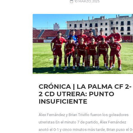
10 MARZO, 2025
CRÓNICA | LA PALMA CF 2-
2 CD UTRERA: PUNTO
INSUFICIENTE
Álex Fernández y Brian Triviño fueron los goleadores
utreristas En el minuto 7 de partido, Álex Fernández
anotó el 0-1 y cinco minutos más tarde, Brian puso el 0-