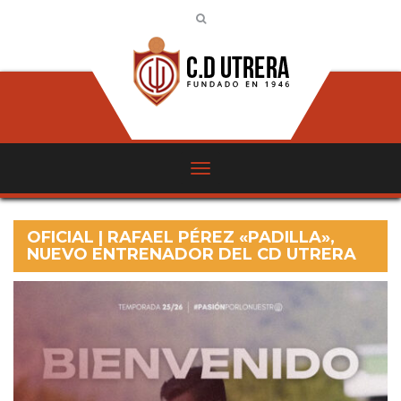
OFICIAL | RAFAEL PÉREZ «PADILLA»,
NUEVO ENTRENADOR DEL CD UTRERA