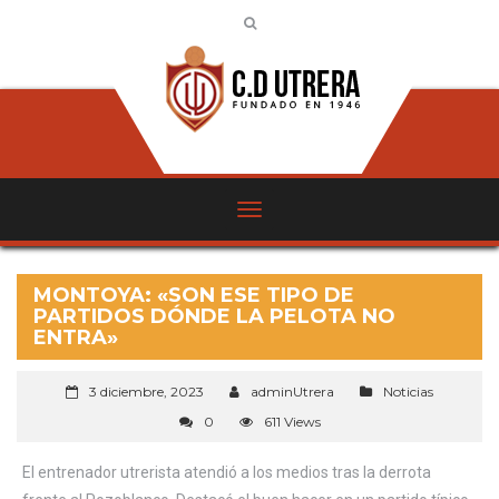
MONTOYA: «SON ESE TIPO DE
PARTIDOS DÓNDE LA PELOTA NO
ENTRA»
3 diciembre, 2023
adminUtrera
Noticias
0
611 Views
El entrenador utrerista atendió a los medios tras la derrota