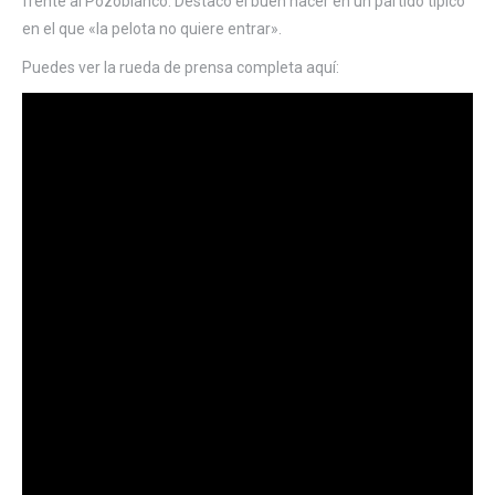
frente al Pozoblanco. Destacó el buen hacer en un partido típico
en el que «la pelota no quiere entrar».
Puedes ver la rueda de prensa completa aquí: