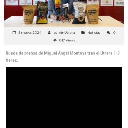
5 mayo, 2024
adminUtrera
Noticias
0
817 Views
Rueda de prensa de Miguel Ángel Montoya tras el Utrera 1-3
Xerez.