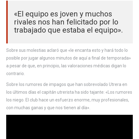
«El equipo es joven y muchos
rivales nos han felicitado por lo
trabajado que estaba el equipo».
Sobre sus molestias aclaró que «le encanta esto y hará todo lo
posible por jugar algunos minutos de aquí a final de temporada»
a pesar de que, en principio, las valoraciones médicas digan lo
contrario.
Sobre los rumores de impagos que han sobrevolado Utrera en
los últimos días el capitán utrerista ha sido tajante: «Los rumores
los niego. El club hace un esfuerzo enorme, muy profesionales,
con muchas ganas y que nos tienen al día».