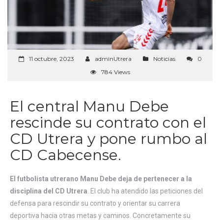
11 octubre, 2023
adminUtrera
Noticias
0
784 Views
El central Manu Debe
rescinde su contrato con el
CD Utrera y pone rumbo al
CD Cabecense.
El futbolista utrerano Manu Debe deja de pertenecer a la
disciplina del CD Utrera
. El club ha atendido las peticiones del
defensa para rescindir su contrato y orientar su carrera
deportiva hacia otras metas y caminos. Concretamente su