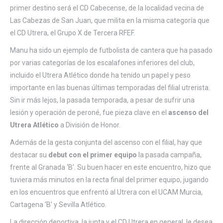
primer destino será el CD Cabecense, de la localidad vecina de
Las Cabezas de San Juan, que milita en la misma categoría que
el CD Utrera, el Grupo X de Tercera RFEF.
Manu ha sido un ejemplo de futbolista de cantera que ha pasado
por varias categorías de los escalafones inferiores del club,
incluido el Utrera Atlético donde ha tenido un papel y peso
importante en las buenas últimas temporadas del filial utrerista.
Sin ir más lejos, la pasada temporada, a pesar de sufrir una
lesión y operación de peroné, fue pieza clave en el
ascenso del
Utrera Atlético
a División de Honor.
Además de la gesta conjunta del ascenso con el filial, hay que
destacar su
debut con el primer equipo
la pasada campaña,
frente al Granada ‘B’. Su buen hacer en este encuentro, hizo que
tuviera más minutos en la recta final del primer equipo, jugando
en los encuentros que enfrentó al Utrera con el UCAM Murcia,
Cartagena ‘B’ y Sevilla Atlético.
La dirección deportiva, la junta y el CD Utrera en general, le desea