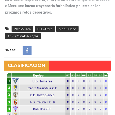
a Manu una
buena trayectoria futbolística y suerte en los
próximos retos deportivos
.
2023/2024
CD Utrera
Manu Debé
TEMPORADA 23/24
SHARE:
CLASIFICACIÓN