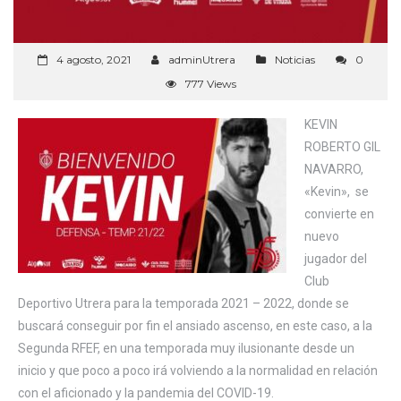
4 agosto, 2021
adminUtrera
Noticias
0
777 Views
KEVIN
ROBERTO GIL
NAVARRO,
«Kevin», se
convierte en
nuevo
jugador del
Club
Deportivo Utrera para la temporada 2021 – 2022, donde se
buscará conseguir por fin el ansiado ascenso, en este caso, a la
Segunda RFEF, en una temporada muy ilusionante desde un
inicio y que poco a poco irá volviendo a la normalidad en relación
con el aficionado y la pandemia del COVID-19.