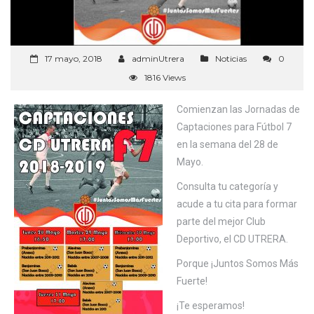
17 mayo, 2018
adminUtrera
Noticias
0
1816 Views
Comienzan las Jornadas de
Captaciones para Fútbol 7
en la semana del 28 de
Mayo.
Consulta tu categoría y
acude a tu cita para formar
parte del mejor Club
Deportivo, el CD UTRERA.
Porque ¡Juntos Somos Más
Fuerte!
¡Te esperamos!