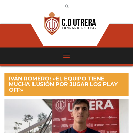
IVÁN ROMERO: «EL EQUIPO TIENE
MUCHA ILUSIÓN POR JUGAR LOS PLAY
OFF»