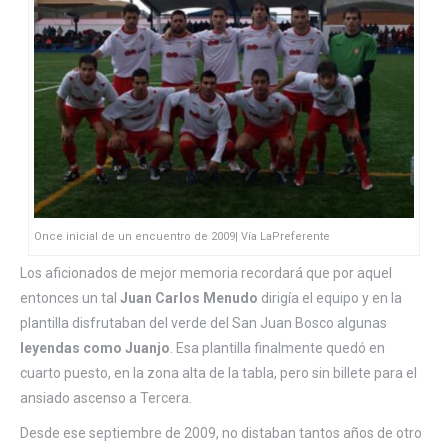
Once inicial de un encuentro de 2009| Vía LaPreferente
Los aficionados de mejor memoria recordará que por aquel
entonces un tal
Juan Carlos Menudo
dirigía el equipo y en la
plantilla disfrutaban del verde del San Juan Bosco algunas
leyendas como Juanjo
. Esa plantilla finalmente quedó en
cuarto puesto, en la zona alta de la tabla, pero sin billete para el
ansiado ascenso a Tercera.
Desde ese septiembre de 2009, no distaban tantos años de otro