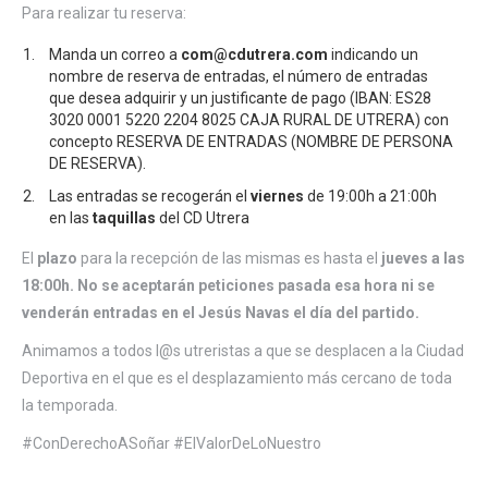
Para realizar tu reserva:
Manda un correo a
com@cdutrera.com
indicando un
nombre de reserva de entradas, el número de entradas
que desea adquirir y un justificante de pago (IBAN: ES28
3020 0001 5220 2204 8025 CAJA RURAL DE UTRERA) con
concepto RESERVA DE ENTRADAS (NOMBRE DE PERSONA
DE RESERVA).
Las entradas se recogerán el
viernes
de 19:00h a 21:00h
en las
taquillas
del CD Utrera
El
plazo
para la recepción de las mismas es hasta el
jueves a las
18:00h.
No se aceptarán peticiones pasada esa hora ni se
venderán entradas en el Jesús Navas el día del partido.
Animamos a todos l@s utreristas a que se desplacen a la Ciudad
Deportiva en el que es el desplazamiento más cercano de toda
la temporada.
#ConDerechoASoñar #ElValorDeLoNuestro