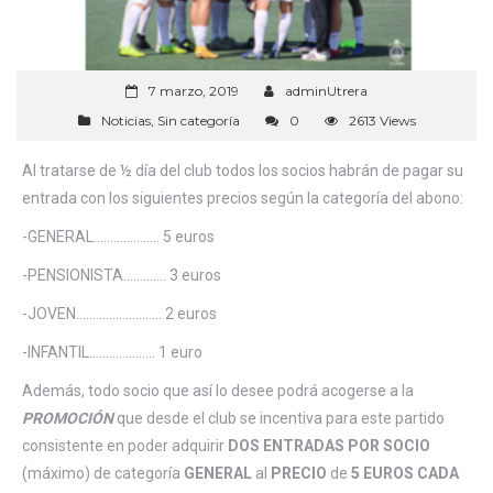
7 marzo, 2019
adminUtrera
Noticias
,
Sin categoría
0
2613 Views
Al tratarse de ½ día del club todos los socios habrán de pagar su
entrada con los siguientes precios según la categoría del abono:
-GENERAL……………….. 5 euros
-PENSIONISTA…………. 3 euros
-JOVEN…………………….. 2 euros
-INFANTIL……………….. 1 euro
Además, todo socio que así lo desee podrá acogerse a la
PROMOCIÓN
que desde el club se incentiva para este partido
consistente en poder adquirir
DOS ENTRADAS POR SOCIO
(máximo) de categoría
GENERAL
al
PRECIO
de
5 EU
ROS CADA