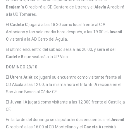
Benjamín C
recibirá al CD Cantera de Utrera y el
Alevín A
recibirá
a la UD Tomares.
El
Cadete C
jugará a las 18:30 como local frente al C.A.
Antoniano y tan solo media hora después, a las 19:00 el
Juvenil
C
visitará a la AD Cerro del Águila.
El ultimo encuentro del sábado será a las 20:00, y será el del
Cadete B
que visitará a la UP Viso.
DOMINGO 23/10
El
Utrera Atlético
jugará su encuentro como visitante frente al
CD Alcalá a las 12:00, a la misma hora el
Infantil A
recibirá en el
San Juan Bosco al Cádiz CF.
El
Juvenil A
jugará como visitante a las 12:300 frente al Castilleja
CF.
En la tarde del domingo se disputarán dos encuentros: el
Juvenil
C
recibirá a las 16:00 al CD Montellano y el
Cadete A
recibirá