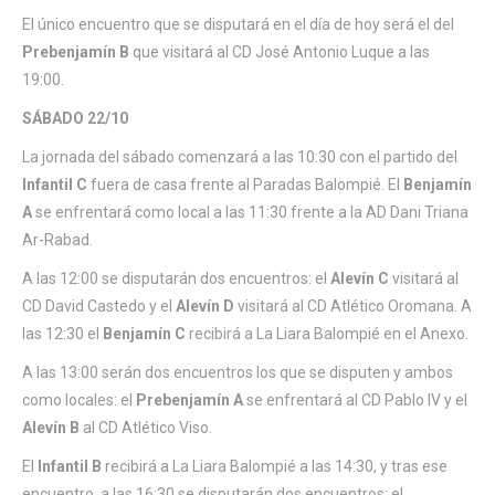
El único encuentro que se disputará en el día de hoy será el del
Prebenjamín B
que visitará al CD José Antonio Luque a las
19:00.
SÁBADO 22/10
La jornada del sábado comenzará a las 10:30 con el partido del
Infantil C
fuera de casa frente al Paradas Balompié. El
Benjamín
A
se enfrentará como local a las 11:30 frente a la AD Dani Triana
Ar-Rabad.
A las 12:00 se disputarán dos encuentros: el
Alevín C
visitará al
CD David Castedo y el
Alevín D
visitará al CD Atlético Oromana. A
las 12:30 el
Benjamín C
recibirá a La Liara Balompié en el Anexo.
A las 13:00 serán dos encuentros los que se disputen y ambos
como locales: el
Prebenjamín A
se enfrentará al CD Pablo IV y el
Alevín B
al CD Atlético Viso.
El
Infantil B
recibirá a La Liara Balompié a las 14:30, y tras ese
encuentro, a las 16:30 se disputarán dos encuentros; el