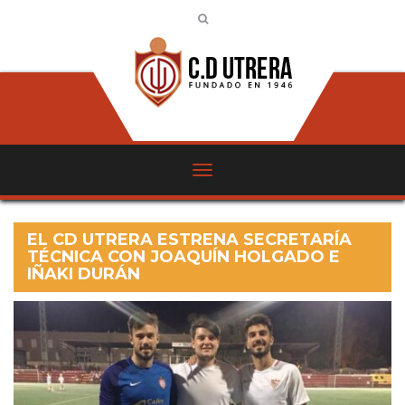
EL CD UTRERA ESTRENA SECRETARÍA
TÉCNICA CON JOAQUÍN HOLGADO E
IÑAKI DURÁN