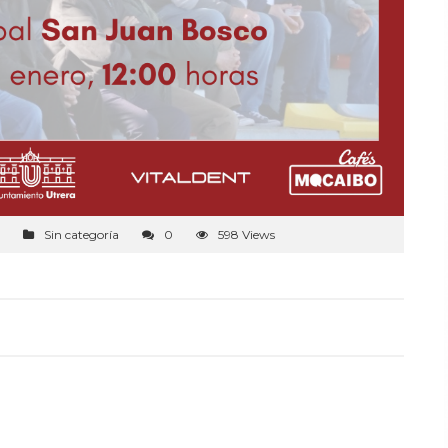
Sin categoría
0
598 Views