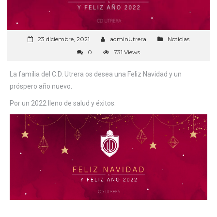
23 diciembre, 2021
adminUtrera
Noticias
0
731 Views
La familia del C.D. Utrera os desea una Feliz Navidad y un
próspero año nuevo.
Por un 2022 lleno de salud y éxitos.