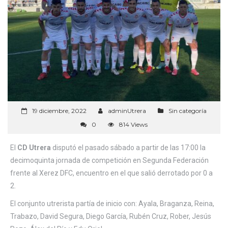
19 diciembre, 2022
adminUtrera
Sin categoría
0
814 Views
El
CD Utrera
disputó el pasado sábado a partir de las 17:00 la
decimoquinta jornada de competición en Segunda Federación
frente al Xerez DFC, encuentro en el que salió derrotado por 0 a
2.
El conjunto utrerista partía de inicio con: Ayala, Braganza, Reina,
Trabazo, David Segura, Diego García, Rubén Cruz, Rober, Jesús