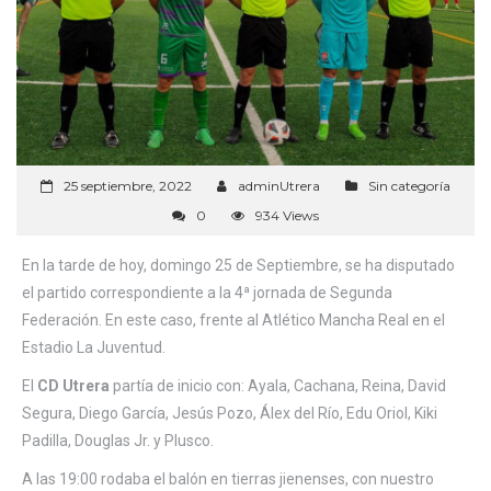
25 septiembre, 2022
adminUtrera
Sin categoría
0
934 Views
En la tarde de hoy, domingo 25 de Septiembre, se ha disputado
el partido correspondiente a la 4ª jornada de Segunda
Federación. En este caso, frente al Atlético Mancha Real en el
Estadio La Juventud.
El
CD Utrera
partía de inicio con: Ayala, Cachana, Reina, David
Segura, Diego García, Jesús Pozo, Álex del Río, Edu Oriol, Kiki
Padilla, Douglas Jr. y Plusco.
A las 19:00 rodaba el balón en tierras jienenses, con nuestro