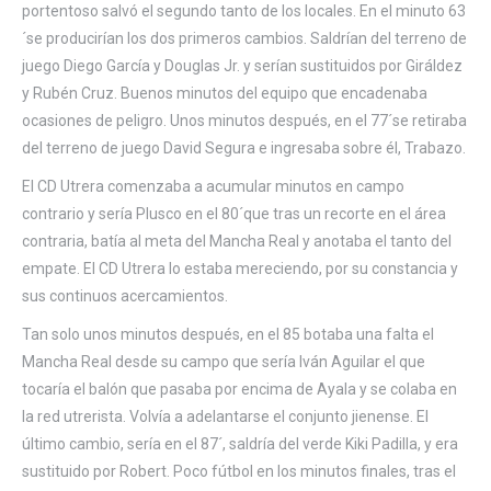
portentoso salvó el segundo tanto de los locales. En el minuto 63
´se producirían los dos primeros cambios. Saldrían del terreno de
juego Diego García y Douglas Jr. y serían sustituidos por Giráldez
y Rubén Cruz. Buenos minutos del equipo que encadenaba
ocasiones de peligro. Unos minutos después, en el 77´se retiraba
del terreno de juego David Segura e ingresaba sobre él, Trabazo.
El CD Utrera comenzaba a acumular minutos en campo
contrario y sería Plusco en el 80´que tras un recorte en el área
contraria, batía al meta del Mancha Real y anotaba el tanto del
empate. El CD Utrera lo estaba mereciendo, por su constancia y
sus continuos acercamientos.
Tan solo unos minutos después, en el 85 botaba una falta el
Mancha Real desde su campo que sería Iván Aguilar el que
tocaría el balón que pasaba por encima de Ayala y se colaba en
la red utrerista. Volvía a adelantarse el conjunto jienense. El
último cambio, sería en el 87´, saldría del verde Kiki Padilla, y era
sustituido por Robert. Poco fútbol en los minutos finales, tras el