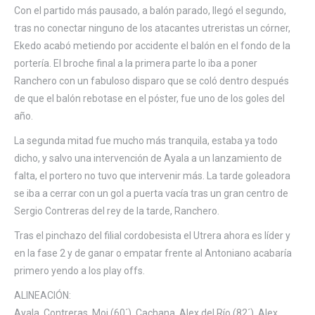
Con el partido más pausado, a balón parado, llegó el segundo,
tras no conectar ninguno de los atacantes utreristas un córner,
Ekedo acabó metiendo por accidente el balón en el fondo de la
portería. El broche final a la primera parte lo iba a poner
Ranchero con un fabuloso disparo que se coló dentro después
de que el balón rebotase en el póster, fue uno de los goles del
año.
La segunda mitad fue mucho más tranquila, estaba ya todo
dicho, y salvo una intervención de Ayala a un lanzamiento de
falta, el portero no tuvo que intervenir más. La tarde goleadora
se iba a cerrar con un gol a puerta vacía tras un gran centro de
Sergio Contreras del rey de la tarde, Ranchero.
Tras el pinchazo del filial cordobesista el Utrera ahora es líder y
en la fase 2 y de ganar o empatar frente al Antoniano acabaría
primero yendo a los play offs.
ALINEACIÓN:
Ayala, Contreras, Moi (60´), Cachana, Alex del Río (82´), Alex