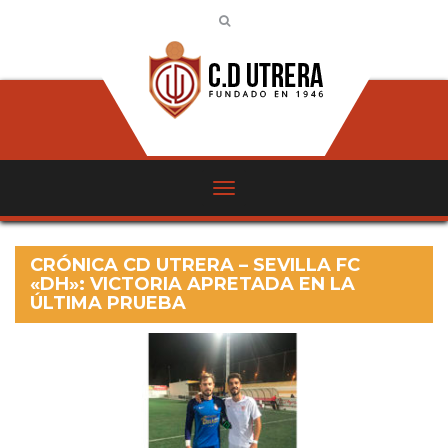
CRÓNICA CD UTRERA – SEVILLA FC
«DH»: VICTORIA APRETADA EN LA
ÚLTIMA PRUEBA