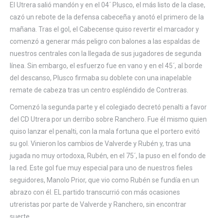
El Utrera salió mandón y en el 04´ Plusco, el más listo de la clase,
cazó un rebote de la defensa cabeceña y anotó el primero de la
mañana. Tras el gol, el Cabecense quiso revertir el marcador y
comenzó a generar más peligro con balones a las espaldas de
nuestros centrales con la llegada de sus jugadores de segunda
línea. Sin embargo, el esfuerzo fue en vano y en el 45´, al borde
del descanso, Plusco firmaba su doblete con una inapelable
remate de cabeza tras un centro espléndido de Contreras.
Comenzó la segunda parte y el colegiado decretó penalti a favor
del CD Utrera por un derribo sobre Ranchero. Fue él mismo quien
quiso lanzar el penalti, con la mala fortuna que el portero evitó
su gol. Vinieron los cambios de Valverde y Rubén y, tras una
jugada no muy ortodoxa, Rubén, en el 75´, la puso en el fondo de
la red. Este gol fue muy especial para uno de nuestros fieles
seguidores, Manolo Prior, que vio como Rubén se fundía en un
abrazo con él. EL partido transcurrió con más ocasiones
utreristas por parte de Valverde y Ranchero, sin encontrar
suerte.