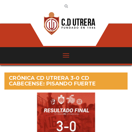
CRÓNICA CD UTRERA 3-0 CD
CABECENSE: PISANDO FUERTE