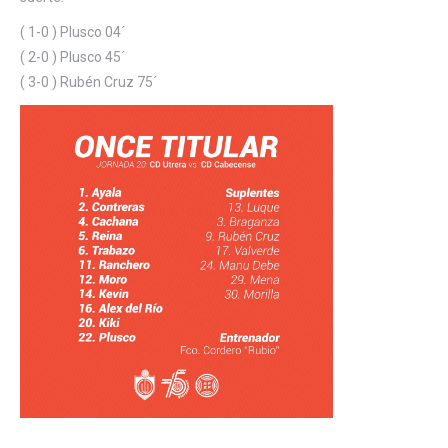
( 1-0 ) Plusco 04´
( 2-0 ) Plusco 45´
( 3-0 ) Rubén Cruz 75´