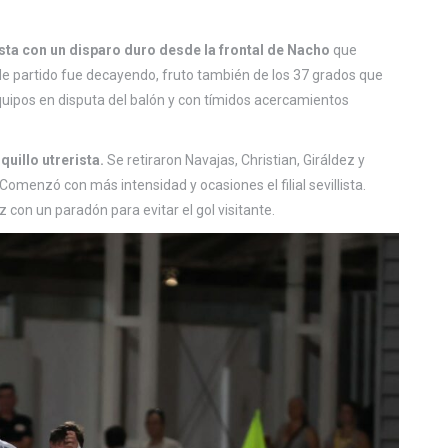
llista con un disparo duro desde la frontal de Nacho
que
 de partido fue decayendo, fruto también de los 37 grados que
uipos en disputa del balón y con tímidos acercamientos
uillo utrerista.
Se retiraron Navajas, Christian, Giráldez y
Comenzó con más intensidad y ocasiones el filial sevillista.
z con un paradón para evitar el gol visitante.