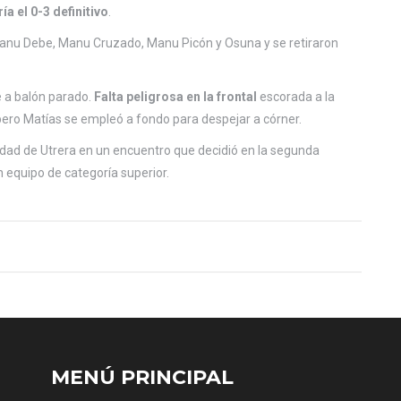
a el 0-3 definitivo
.
Manu Debe, Manu Cruzado, Manu Picón y Osuna y se retiraron
e a balón parado.
Falta peligrosa en la frontal
escorada a la
 pero Matías se empleó a fondo para despejar a córner.
 Ciudad de Utrera en un encuentro que decidió en la segunda
n equipo de categoría superior.
MENÚ PRINCIPAL