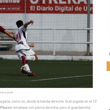
mera parte.
llegaría, como no, desde la banda derecha. Gran jugada en el 12’
e
Plusco
rematase con pierna derecha, pero el guardameta