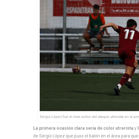
Sergio López fue el más activo del ataque utrerista en la pri
La primera ocasión clara sería de color utrerista
y 
de Sergio López que puso el balón en el área para qu