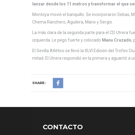
lanzar desde los 11 metros y transformar el que serí
Montoya movió el banquillo. Se incorporaron Sebas, 
Chema Ranchero, Aguilera, Mario y Sergio.
La más clara de la segunda parte para el CD Utrera fu
izquierda. Le pego fuerte y colocado
Manu Cruzado
,
El Sevilla Atlético se llevó la XLVI Edición del Trofeo
mitad. El Utrera respondió en la primera y aguantó a u
SHARE:
CONTACTO