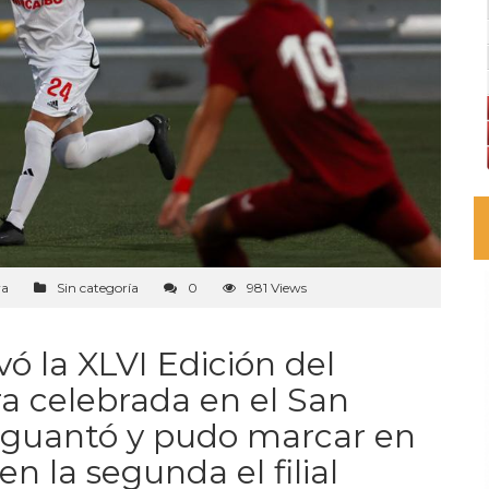
ra
Sin categoría
0
981 Views
evó la XLVI Edición del
a celebrada en el San
 aguantó y pudo marcar en
n la segunda el filial