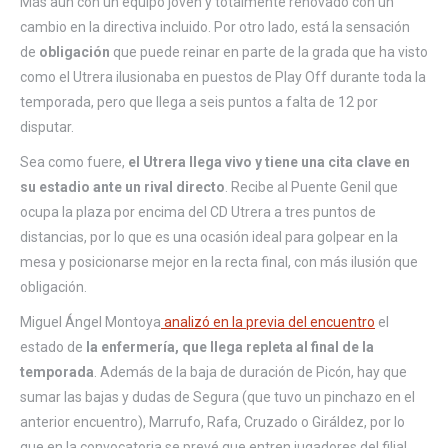
Más aún con un equipo joven y totalmente renovado con un
cambio en la directiva incluido. Por otro lado, está la sensación
de
obligación
que puede reinar en parte de la grada que ha visto
como el Utrera ilusionaba en puestos de Play Off durante toda la
temporada, pero que llega a seis puntos a falta de 12 por
disputar.
Sea como fuere,
el Utrera llega vivo y tiene una cita clave en
su estadio ante un rival directo
. Recibe al Puente Genil que
ocupa la plaza por encima del CD Utrera a tres puntos de
distancias, por lo que es una ocasión ideal para golpear en la
mesa y posicionarse mejor en la recta final, con más ilusión que
obligación.
Miguel Ángel Montoya
analizó en la previa del encuentro
el
estado de
la enfermería, que llega repleta al final de la
temporada
. Además de la baja de duración de Picón, hay que
sumar las bajas y dudas de Segura (que tuvo un pinchazo en el
anterior encuentro), Marrufo, Rafa, Cruzado o Giráldez, por lo
que en la convocatoria se prevé que entren jugadores del filial.