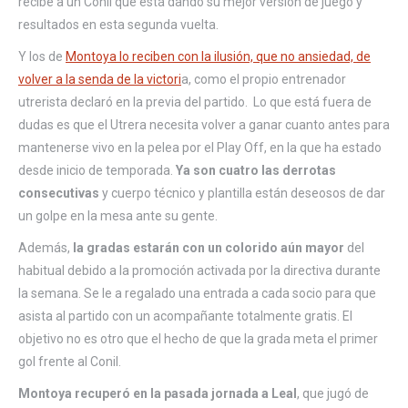
recibe a un Conil que está dando su mejor versión de juego y
resultados en esta segunda vuelta.
Y los de
Montoya lo reciben con la ilusión, que no ansiedad, de
volver a la senda de la victori
a, como el propio entrenador
utrerista declaró en la previa del partido. Lo que está fuera de
dudas es que el Utrera necesita volver a ganar cuanto antes para
mantenerse vivo en la pelea por el Play Off, en la que ha estado
desde inicio de temporada.
Ya son cuatro las derrotas
consecutivas
y cuerpo técnico y plantilla están deseosos de dar
un golpe en la mesa ante su gente.
Además,
la gradas estarán con un colorido aún mayor
del
habitual debido a la promoción activada por la directiva durante
la semana. Se le a regalado una entrada a cada socio para que
asista al partido con un acompañante totalmente gratis. El
objetivo no es otro que el hecho de que la grada meta el primer
gol frente al Conil.
Montoya recuperó en la pasada jornada a Leal
, que jugó de