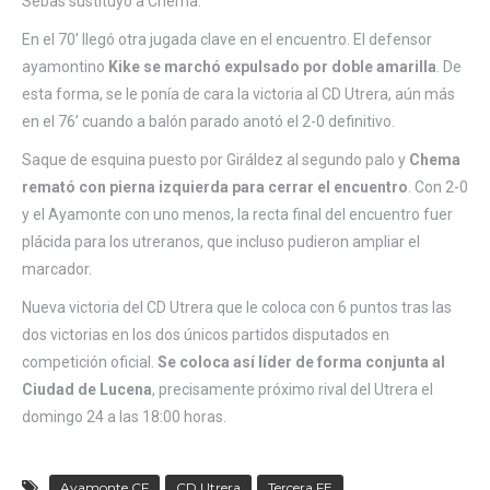
Sebas sustituyó a Chema.
En el 70’ llegó otra jugada clave en el encuentro. El defensor
ayamontino
Kike se marchó expulsado por doble amarilla
. De
esta forma, se le ponía de cara la victoria al CD Utrera, aún más
en el 76’ cuando a balón parado anotó el 2-0 definitivo.
Saque de esquina puesto por Giráldez al segundo palo y
Chema
remató con pierna izquierda para cerrar el encuentro
. Con 2-0
y el Ayamonte con uno menos, la recta final del encuentro fuer
plácida para los utreranos, que incluso pudieron ampliar el
marcador.
Nueva victoria del CD Utrera que le coloca con 6 puntos tras las
dos victorias en los dos únicos partidos disputados en
competición oficial.
Se coloca así líder de forma conjunta al
Ciudad de Lucena
, precisamente próximo rival del Utrera el
domingo 24 a las 18:00 horas.
Ayamonte CF
CD Utrera
Tercera FE