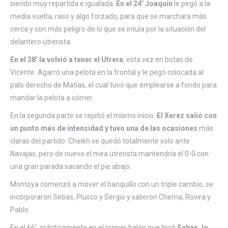
siendo muy repartida e igualada.
En el 24’ Joaquín
le pegó a la
media vuelta, raso y algo forzado, para que se marchara más
cerca y con más peligro de lo que se intuía por la situación del
delantero utrerista.
En el 38’ la volvió a tener el Utrera
, esta vez en botas de
Vicente. Agarró una pelota en la frontal y le pegó colocada al
palo derecho de Matías, el cual tuvo que emplearse a fondo para
mandar la pelota a córner.
En la segunda parte se repitió el mismo inicio.
El Xerez salió con
un punto más de intensidad y tuvo una de las ocasiones
más
claras del partido. Cheikh se quedó totalmente solo ante
Navajas, pero de nuevo el mea utrerista mantendría el 0-0 con
una gran parada sacando el pie abajo.
Montoya comenzó a mover el banquillo con un triple cambio, se
incorporaron Sebas, Plusco y Sergio y salieron Chema, Rovira y
Pablo.
En el 66’, prácticamente en el primer balón que tocó
Sebas, lo