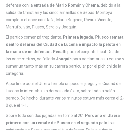
defensa con la
entrada de Mario Román y Chema
, debido a la
salida de Christian y las cinco amarillas de Sebas. Montoya
completó el once con Rafa, Mario Begines, Rovira, Vicente,
Marrufo, Iván, Plusco, Sergio y Joaquín.
El partido comenzó trepidante.
Primera jugada, Plusco remata
dentro del área del Ciudad de Lucena e impactó la pelota en
la mano de un defensor. Penalti
para el conjunto local. Desde
los once metros, no fallaría
Joaquín
para adelantar a su equipo y
sumar un tanto más en su carrera particular por el pichichi de la
categoría.
A partir de aquí el Utrera templó un poco el juego y el Ciudad de
Lucena lo intentaba sin demasiado éxito, sobre todo a balón
parado. De hecho, durante varios minutos estuvo más cerca el 2-
0 que el 1-1.
Sobre todo con dos jugadas en torno al 20’.
Perdonó el Utrera
primero con un remate de Plusco en el segundo palo
tras
asistencia de Sergio que repelió la defensa. En la siguiente,