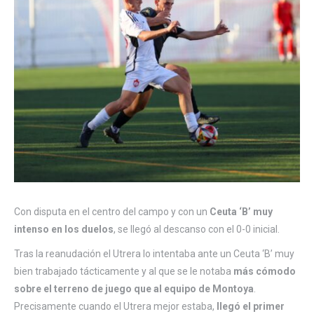
Con disputa en el centro del campo y con un
Ceuta ‘B’ muy
intenso en los duelos
, se llegó al descanso con el 0-0 inicial.
Tras la reanudación el Utrera lo intentaba ante un Ceuta ‘B’ muy
bien trabajado tácticamente y al que se le notaba
más cómodo
sobre el terreno de juego que al equipo de Montoya
.
Precisamente cuando el Utrera mejor estaba,
llegó el primer