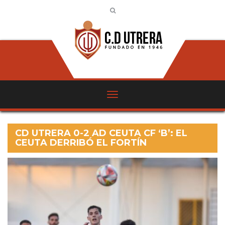
CD UTRERA 0-2 AD CEUTA CF ‘B’: EL
CEUTA DERRIBÓ EL FORTÍN