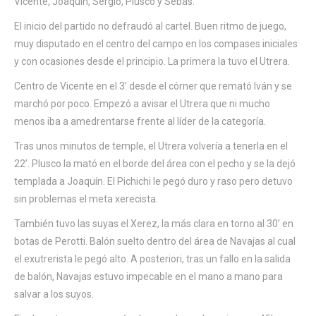
Vicente, Joaquín, Sergio, Plusco y Sebas.
El inicio del partido no defraudó al cartel. Buen ritmo de juego,
muy disputado en el centro del campo en los compases iniciales
y con ocasiones desde el principio. La primera la tuvo el Utrera.
Centro de Vicente en el 3’ desde el córner que remató Iván y se
marchó por poco. Empezó a avisar el Utrera que ni mucho
menos iba a amedrentarse frente al líder de la categoría.
Tras unos minutos de temple, el Utrera volvería a tenerla en el
22’. Plusco la mató en el borde del área con el pecho y se la dejó
templada a Joaquín. El Pichichi le pegó duro y raso pero detuvo
sin problemas el meta xerecista.
También tuvo las suyas el Xerez, la más clara en torno al 30’ en
botas de Perotti. Balón suelto dentro del área de Navajas al cual
el exutrerista le pegó alto. A posteriori, tras un fallo en la salida
de balón, Navajas estuvo impecable en el mano a mano para
salvar a los suyos.